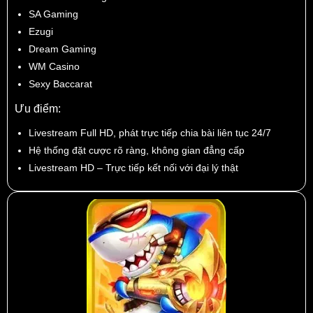
SA Gaming
Ezugi
Dream Gaming
WM Casino
Sexy Baccarat
Ưu điểm:
Livestream Full HD, phát trực tiếp chia bài liên tục 24/7
Hệ thống đặt cược rõ ràng, không gian đẳng cấp
Livestream HD – Trực tiếp kết nối với đại lý thật