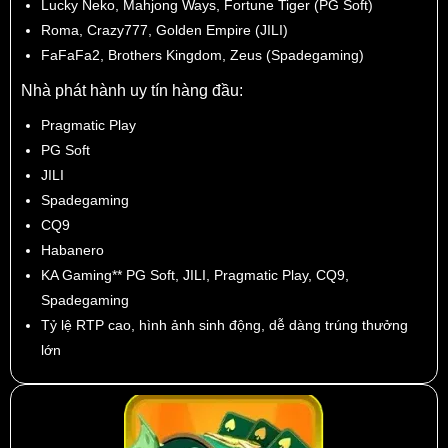
Lucky Neko, Mahjong Ways, Fortune Tiger (PG Soft)
Roma, Crazy777, Golden Empire (JILI)
FaFaFa2, Brothers Kingdom, Zeus (Spadegaming)
Nhà phát hành uy tín hàng đầu:
Pragmatic Play
PG Soft
JILI
Spadegaming
CQ9
Habanero
KA Gaming** PG Soft, JILI, Pragmatic Play, CQ9,
Spadegaming
Tỷ lệ RTP cao, hình ảnh sinh động, dễ dàng trúng thưởng
lớn