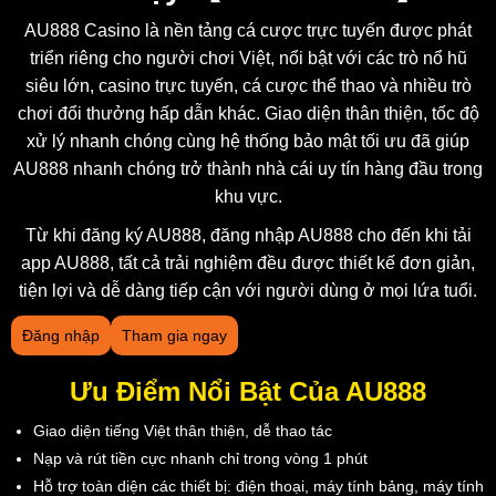
AU888 Casino là nền tảng cá cược trực tuyến được phát
triển riêng cho người chơi Việt, nổi bật với các trò nổ hũ
siêu lớn, casino trực tuyến, cá cược thể thao và nhiều trò
chơi đổi thưởng hấp dẫn khác. Giao diện thân thiện, tốc độ
xử lý nhanh chóng cùng hệ thống bảo mật tối ưu đã giúp
AU888 nhanh chóng trở thành nhà cái uy tín hàng đầu trong
khu vực.
Từ khi đăng ký AU888, đăng nhập AU888 cho đến khi tải
app AU888, tất cả trải nghiệm đều được thiết kế đơn giản,
tiện lợi và dễ dàng tiếp cận với người dùng ở mọi lứa tuổi.
Đăng nhập
Tham gia ngay
Ưu Điểm Nổi Bật Của AU888
Giao diện tiếng Việt thân thiện, dễ thao tác
Nạp và rút tiền cực nhanh chỉ trong vòng 1 phút
Hỗ trợ toàn diện các thiết bị: điện thoại, máy tính bảng, máy tính