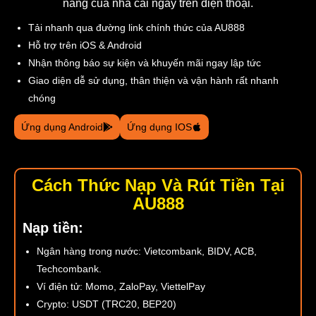
năng của nhà cái ngay trên điện thoại.
Tải nhanh qua đường link chính thức của AU888
Hỗ trợ trên iOS & Android
Nhận thông báo sự kiện và khuyến mãi ngay lập tức
Giao diện dễ sử dụng, thân thiện và vận hành rất nhanh
chóng
Ứng dụng Android
Ứng dụng IOS
Cách Thức Nạp Và Rút Tiền Tại
AU888
Nạp tiền:
Ngân hàng trong nước: Vietcombank, BIDV, ACB,
Techcombank.
Ví điện tử: Momo, ZaloPay, ViettelPay
Crypto: USDT (TRC20, BEP20)