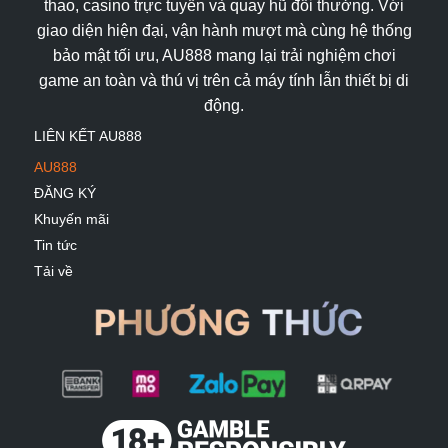
thao, casino trực tuyến và quay hũ đổi thưởng. Với
giao diện hiện đại, vận hành mượt mà cùng hệ thống
bảo mật tối ưu, AU888 mang lại trải nghiệm chơi
game an toàn và thú vị trên cả máy tính lẫn thiết bị di
động.
LIÊN KẾT AU888
AU888
ĐĂNG KÝ
Khuyến mãi
Tin tức
Tải về