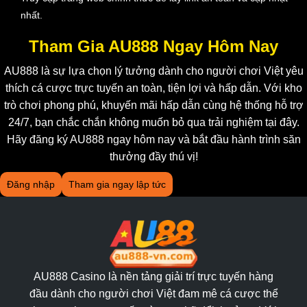
nhất.
Tham Gia AU888 Ngay Hôm Nay
AU888 là sự lựa chọn lý tưởng dành cho người chơi Việt yêu
thích cá cược trực tuyến an toàn, tiện lợi và hấp dẫn. Với kho
trò chơi phong phú, khuyến mãi hấp dẫn cùng hệ thống hỗ trợ
24/7, bạn chắc chắn không muốn bỏ qua trải nghiệm tại đây.
Hãy đăng ký AU888 ngay hôm nay và bắt đầu hành trình săn
thưởng đầy thú vị!
Đăng nhập
Tham gia ngay lập tức
AU888 Casino là nền tảng giải trí trực tuyến hàng
đầu dành cho người chơi Việt đam mê cá cược thể