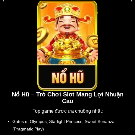
Nổ Hũ – Trò Chơi Slot Mang Lợi Nhuận
Cao
Top game được ưa chuộng nhất:
Gates of Olympus, Starlight Princess, Sweet Bonanza
(Pragmatic Play)