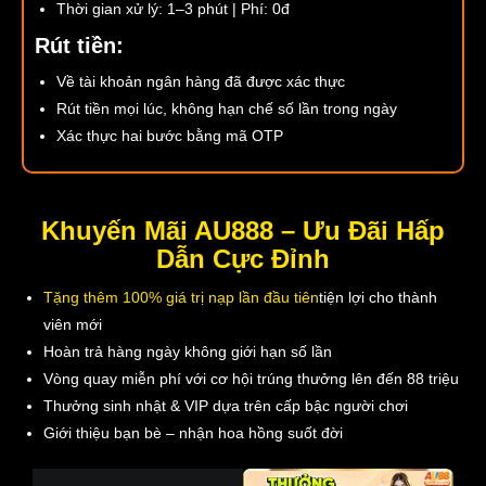
Thời gian xử lý: 1–3 phút | Phí: 0đ
Rút tiền:
Về tài khoản ngân hàng đã được xác thực
Rút tiền mọi lúc, không hạn chế số lần trong ngày
Xác thực hai bước bằng mã OTP
Khuyến Mãi AU888 – Ưu Đãi Hấp
Dẫn Cực Đỉnh
Tặng thêm 100% giá trị nạp lần đầu tiên
tiện lợi cho thành
viên mới
Hoàn trả hàng ngày không giới hạn số lần
Vòng quay miễn phí với cơ hội trúng thưởng lên đến 88 triệu
Thưởng sinh nhật & VIP dựa trên cấp bậc người chơi
Giới thiệu bạn bè – nhận hoa hồng suốt đời