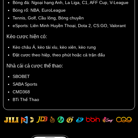
Bóng đá: Ngoại hạng Anh, La Liga, C1, AFF Cup, V-League
Bóng rổ: NBA, EuroLeague
Tennis, Golf, Cầu lông, Bóng chuyền
eSports: Liên Minh Huyền Thoại, Dota 2, CS:GO, Valorant
Kèo cược hiện có:
Kèo châu Á, kèo tài xỉu, kèo xiên, kèo rung
Đặt cược theo hiệp, theo phút hoặc cả trận đấu
Nhà cái cá cược thể thao:
SBOBET
SABA Sports
CMD368
BTi Thể Thao